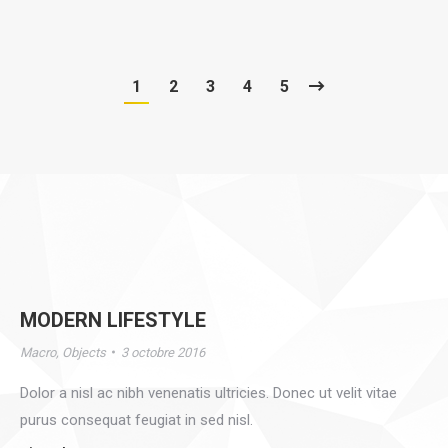
Macro
Objects
1
2
3
4
5
People
People
MODERN LIFESTYLE
Macro
,
Objects
3 octobre 2016
Dolor a nisl ac nibh venenatis ultricies. Donec ut velit vitae
purus consequat feugiat in sed nisl.