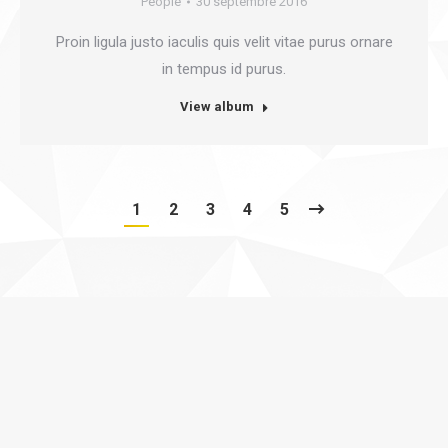
People
30 septembre 2016
Proin ligula justo iaculis quis velit vitae purus ornare
in tempus id purus.
View album
1
2
3
4
5