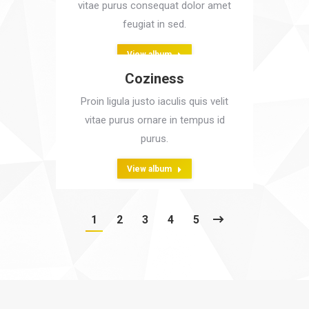
vitae purus consequat dolor amet
feugiat in sed.
View album
Coziness
Proin ligula justo iaculis quis velit
vitae purus ornare in tempus id
purus.
View album
1
2
3
4
5