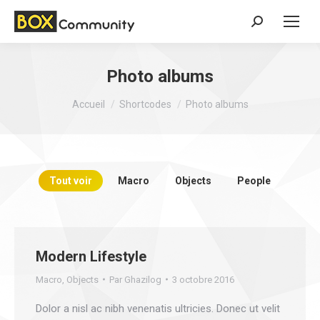
Search:
Photo albums
Vous êtes ici :
Accueil
Shortcodes
Photo albums
Tout voir
Macro
Objects
People
Modern Lifestyle
Macro
,
Objects
Par
Ghazilog
3 octobre 2016
Dolor a nisl ac nibh venenatis ultricies. Donec ut velit