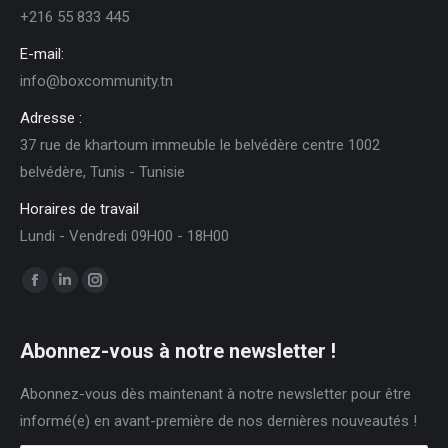
+216 55 833 445
E-mail:
info@boxcommunity.tn
Adresse :
37 rue de khartoum immeuble le belvédère centre 1002
belvédère, Tunis - Tunisie
Horaires de travail
Lundi - Vendredi 09H00 - 18H00
Trouvez nous sur :
Facebook
LinkedIn
Instagram
page
page
page
opens
opens
opens
Abonnez-vous à notre newsletter !
in
in
in
Abonnez-vous dès maintenant à notre newsletter pour être
new
new
new
informé(e) en avant-première de nos dernières nouveautés !
window
window
window