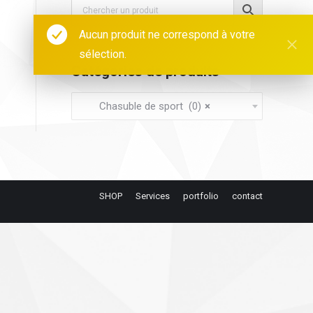
Aucun produit ne correspond à votre
sélection.
Catégories de produits
Chasuble de sport (0)
×
SHOP
Services
portfolio
contact