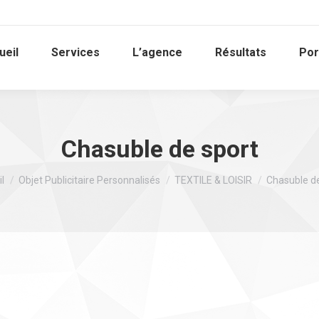
ueil
Services
L’agence
Résultats
Por
Chasuble de sport
tes ici :
l
Objet Publicitaire Personnalisés
TEXTILE & LOISIR
Chasuble de