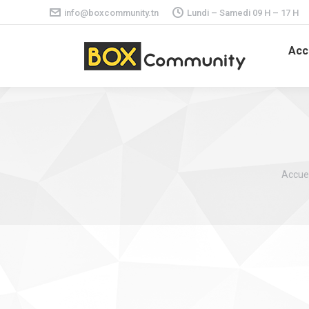
info@boxcommunity.tn
Lundi – Samedi 09 H – 17 H
Acc
Vous ê
Accuei