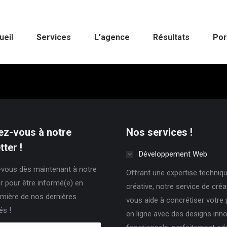
ueil
Services
L’agence
Résultats
Por
z-vous à notre
Nos services !
ter !
Développement Web
vous dès maintenant à notre
Offrant une expertise techniqu
r pour être informé(e) en
créative, notre service de cré
mière de nos dernières
vous aide à concrétiser votre
és !
en ligne avec des designs inn