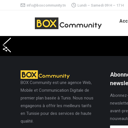
info@boxcommunity.tn
Lundi – Samedi 09 H – 17 H
Acc
Abonne
newslet
BOX Community est une agence Web,
Mobile et Communication Digitale de
Abonnez-
premier plan basée à Tunis. Nous nous
newslette
engageons à offrir les meilleurs tarifs
avant-pre
en Tunisie pour des services de haute
nouveaut
qualité.