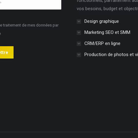
fonctionnels, parfaitement ad
vos besoins, budget et objecti
Design graphique
le traitement de mes données par
Marketing SEO et SMM
b
CRM/ERP en ligne
ttre
Production de photos et v