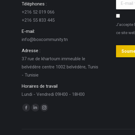
E-mail *
Téléphones :
+216 52 019 066
+216 55 833 445
J'accepte 
E-mail:
ce site we
info@boxcommunity.tn
Adresse :
Soume
37 rue de khartoum immeuble le
belvédère centre 1002 belvédère, Tunis
- Tunisie
Horaires de travail
Lundi - Vendredi 09H00 - 18H00
Trouvez nous sur :
Facebook
LinkedIn
Instagram
page
page
page
opens
opens
opens
in
in
in