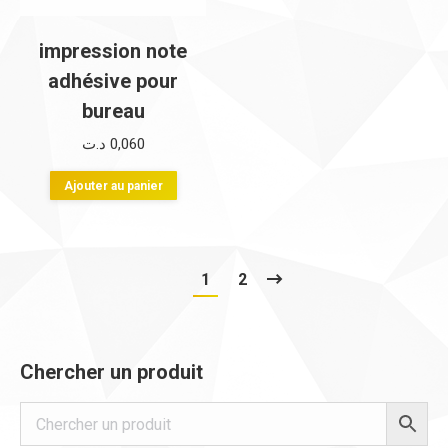
choisies
choisi
sur
sur
impression note
la
la
adhésive pour
page
page
bureau
du
du
د.ت
0,060
produit
produi
Ajouter au panier
1
2
Chercher un produit