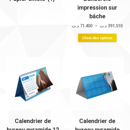
impression sur
bâche
Pla
د.ت
71,400
–
د.ت
391,510
de
Ce
Choix des options
prix 
produi
71,40
a
à
plusie
variati
Les
option
peuve
être
choisi
sur
Calendrier de
Calendrier de
la
bureau pyramide 12
bureau pyramide