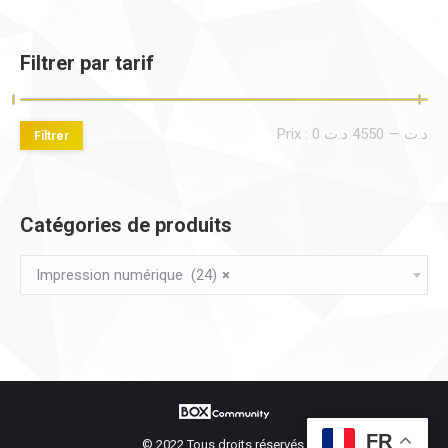
Filtrer par tarif
Pri
Pri
Prix :
4550 د.ت
—
0 د.ت
Filtrer
mi
ma
Catégories de produits
Impression numérique (24)
×
FR
© 2022 Tous droits réservés.