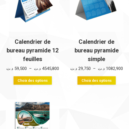
Calendrier de
Calendrier de
bureau pyramide 12
bureau pyramide
feuilles
simple
Plage
Pla
د.ت
59,500
–
د.ت
4545,800
د.ت
29,750
–
د.ت
1082,900
de
de
Ce
Ce
Choix des options
Choix des options
prix :
prix
produit
produi
29,7
59,500 د.ت
a
a
à
à
plusieurs
plusie
4545,800 د.ت
variations.
variati
Les
Les
options
option