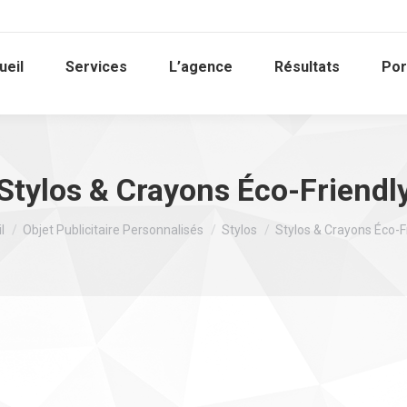
ueil
Services
L’agence
Résultats
Por
Stylos & Crayons Éco-Friendl
tes ici :
l
Objet Publicitaire Personnalisés
Stylos
Stylos & Crayons Éco-F