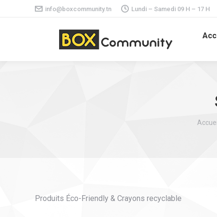
info@boxcommunity.tn
Lundi – Samedi 09 H – 17 H
Acc
Vous ê
Accuei
Produits Éco-Friendly & Crayons recyclable