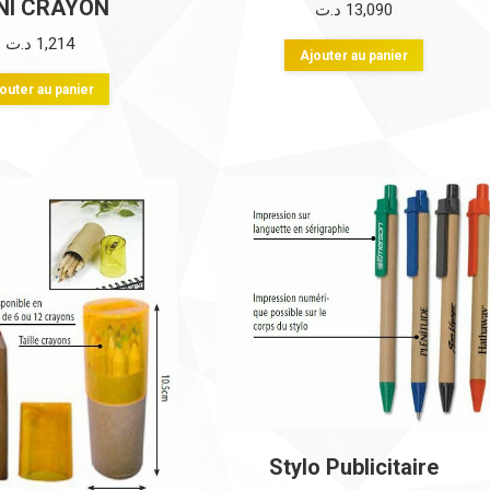
NI CRAYON
د.ت
13,090
د.ت
1,214
Ajouter au panier
outer au panier
Stylo Publicitaire