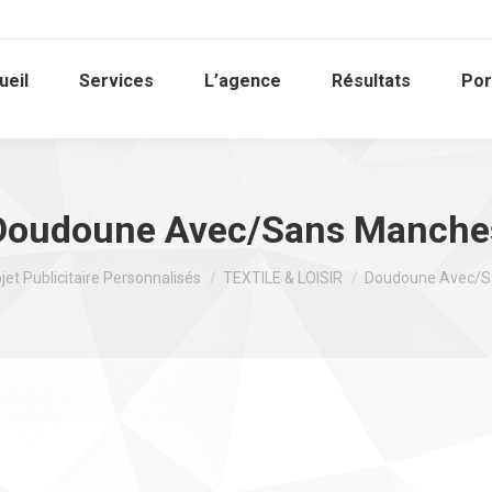
ueil
Services
L’agence
Résultats
Por
Doudoune Avec/Sans Manche
i :
jet Publicitaire Personnalisés
TEXTILE & LOISIR
Doudoune Avec/S