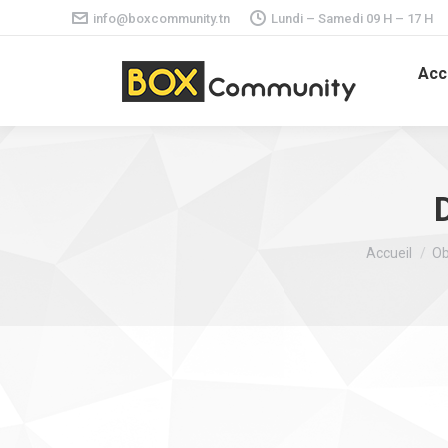
info@boxcommunity.tn
Lundi – Samedi 09 H – 17 H
Acc
Vous êtes ic
Accueil
Ob