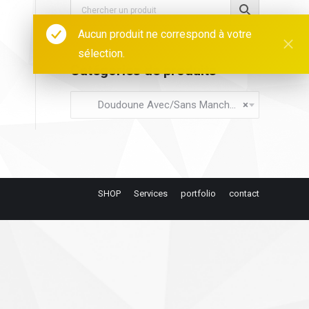
Aucun produit ne correspond à votre
sélection.
Catégories de produits
Doudoune Avec/Sans Manches (0)
×
SHOP
Services
portfolio
contact