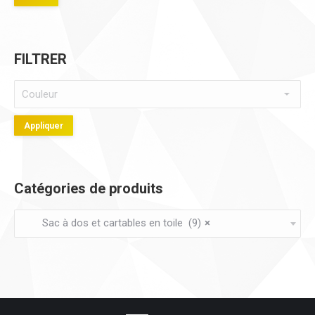
mi
ma
FILTRER
Appliquer
Catégories de produits
Sac à dos et cartables en toile (9)
×