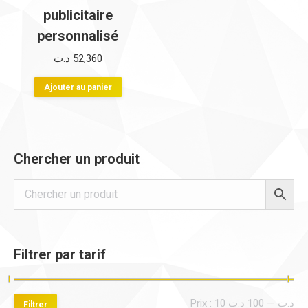
publicitaire
personnalisé
د.ت
52,360
Ajouter au panier
Chercher un produit
Filtrer par tarif
Pri
Pri
Prix :
100 د.ت
—
10 د.ت
Filtrer