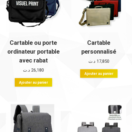
Cartable ou porte
Cartable
ordinateur portable
personnalisé
avec rabat
د.ت
17,850
د.ت
26,180
Ajouter au panier
Ajouter au panier