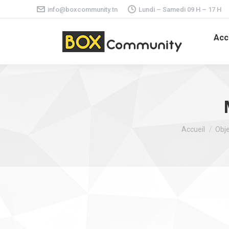
info@boxcommunity.tn
Lundi – Samedi 09 H – 17 H
Acc
Vous êtes ici 
Accueil
Obje