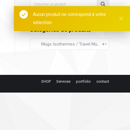
Aucun produit ne correspond à votre
sélection.
Catégories de produits
Mugs Isothermes / Travel Mug (0)
×
SHOP
Services
portfolio
contact