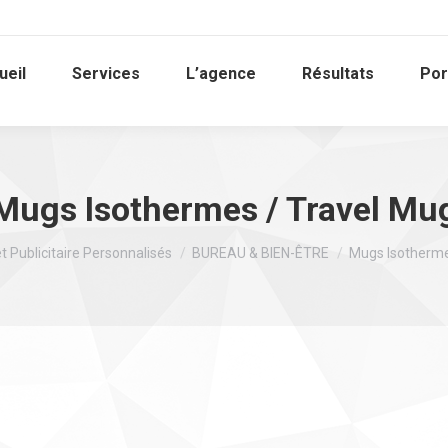
ueil
Services
L’agence
Résultats
Por
Mugs Isothermes / Travel Mu
:
t Publicitaire Personnalisés
BUREAU & BIEN-ÊTRE
Mugs Isotherme