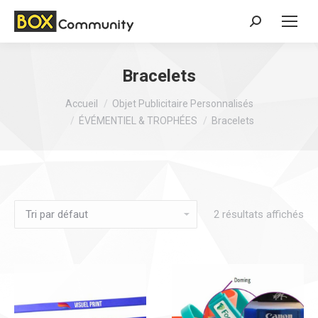
Search:
Bracelets
Vous êtes ici :
Accueil
Objet Publicitaire Personnalisés
ÉVÉMENTIEL & TROPHÉES
Bracelets
2 résultats affichés