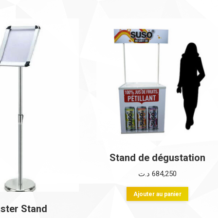
Stand de dégustation
د.ت
684,250
Ajouter au panier
ster Stand