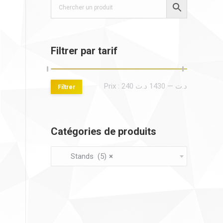
Filtrer par tarif
Prix
Prix
Prix :
1430 د.ت
—
240 د.ت
Filtrer
min
max
Catégories de produits
Stands (5)
×