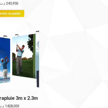
د.ت
243,950
outer au panier
rapluie 3m x 2.3m
د.ت
1428,000