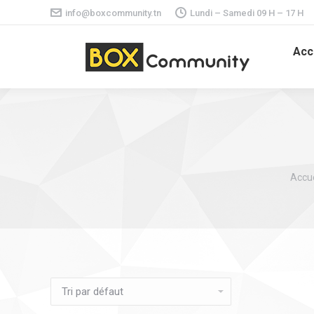
info@boxcommunity.tn
Lundi – Samedi 09 H – 17 H
Acc
Vous 
Accue