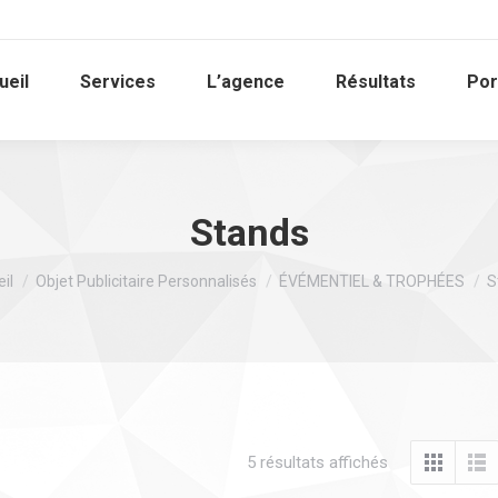
ueil
Services
L’agence
Résultats
Por
Stands
êtes ici :
il
Objet Publicitaire Personnalisés
ÉVÉMENTIEL & TROPHÉES
S
5 résultats affichés