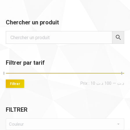
Chercher un produit
Filtrer par tarif
Pri
Pri
Prix :
100 د.ت
—
10 د.ت
Filtrer
mi
ma
FILTRER