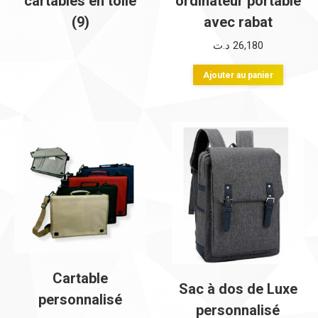
cartables en toile
ordinateur portable
(9)
avec rabat
د.ت
26,180
Ajouter au panier
Cartable
Sac à dos de Luxe
personnalisé
personnalisé