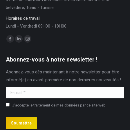
belvédère, Tunis - Tunisie
Horaires de travail
Lundi - Vendredi 09H00 - 18H00
Trouvez nous sur :
Facebook
LinkedIn
Instagram
page
page
page
opens
opens
opens
Abonnez-vous à notre newsletter !
in
in
in
Abonnez-vous dès maintenant à notre newsletter pour être
new
new
new
informé(e) en avant-première de nos dernières nouveautés !
window
window
window
E-mail *
J'accepte le traitement de mes données par ce site web
Soumettre