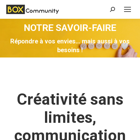
Search:
NOTRE SAVOIR-FAIRE
Vous êtes ici :
Répondre à vos envies… mais aussi à vos
besoins !
Créativité sans
limites,
communication