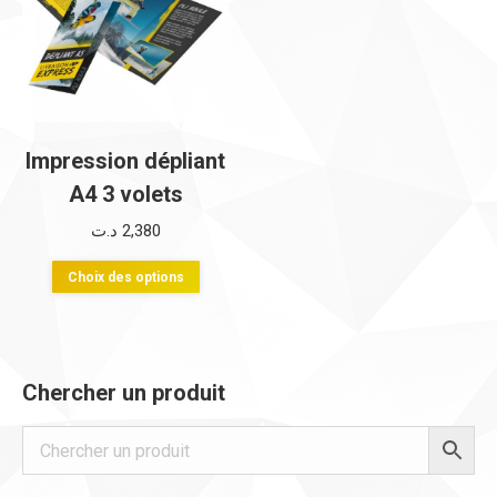
Impression dépliant
A4 3 volets
د.ت
2,380
Ce
Choix des options
produit
a
plusieurs
Chercher un produit
variations.
Les
options
peuvent