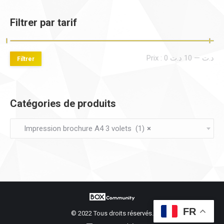
être
Filtrer par tarif
choisies
sur
la
Pri
Pri
Prix :
10 د.ت
—
0 د.ت
Filtrer
page
mi
ma
du
produit
Catégories de produits
Impression brochure A4 3 volets (1)
×
FR
© 2022 Tous droits réservés.