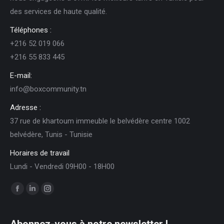
des services de haute qualité.
Téléphones :
+216 52 019 066
+216 55 833 445
E-mail:
info@boxcommunity.tn
Adresse :
37 rue de khartoum immeuble le belvédère centre 1002
belvédère, Tunis - Tunisie
Horaires de travail
Lundi - Vendredi 09H00 - 18H00
Trouvez nous sur :
Facebook
LinkedIn
Instagram
page
page
page
opens
opens
opens
Abonnez-vous à notre newsletter !