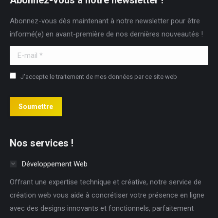
in
in
in
Abonnez-vous dès maintenant à notre newsletter pour être
new
new
new
informé(e) en avant-première de nos dernières nouveautés !
window
window
window
E-mail *
J'accepte le traitement de mes données par ce site web
Soumettre
Nos services !
Développement Web
Offrant une expertise technique et créative, notre service de
création web vous aide à concrétiser votre présence en ligne
avec des designs innovants et fonctionnels, parfaitement