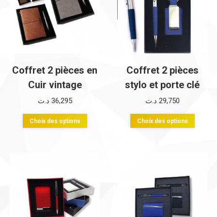
Coffret 2 pièces en
Coffret 2 pièces
Cuir vintage
stylo et porte clé
د.ت
36,295
د.ت
29,750
Ce
Ce
Choix des options
Choix des options
produit
produi
a
a
plusieurs
plusie
variations.
variati
Les
Les
options
option
peuvent
peuve