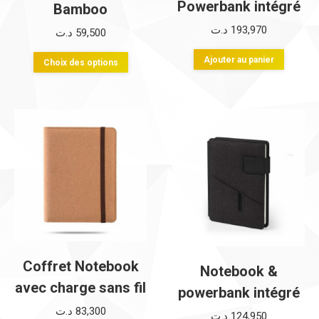
Powerbank intégré
Bamboo
د.ت
193,970
د.ت
59,500
Ce
Ajouter au panier
Choix des options
produit
a
plusieurs
variations.
Les
options
peuvent
être
choisies
sur
Coffret Notebook
Notebook &
la
avec charge sans fil
powerbank intégré
page
د.ت
83,300
د.ت
124,950