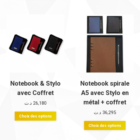
a
plusie
variati
Les
option
peuve
être
choisi
sur
la
Notebook & Stylo
Notebook spirale
page
avec Coffret
A5 avec Stylo en
du
métal + coffret
د.ت
26,180
produi
د.ت
36,295
Ce
Choix des options
produit
Ce
Choix des options
a
produi