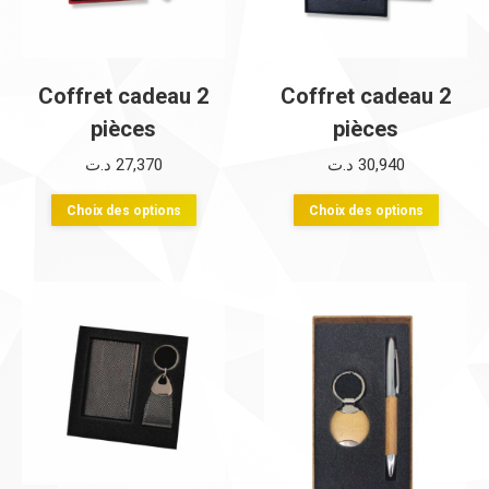
être
être
choisies
choisi
sur
sur
Coffret cadeau 2
Coffret cadeau 2
la
la
pièces
pièces
page
page
د.ت
27,370
د.ت
30,940
du
du
Ce
Ce
produit
produi
Choix des options
Choix des options
produit
produi
a
a
plusieurs
plusie
variations.
variati
Les
Les
options
option
peuvent
peuve
être
être
choisies
choisi