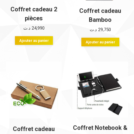
sur
sur
Coffret cadeau 2
Coffret cadeau
la
la
pièces
Bamboo
page
page
د.ت
24,990
د.ت
29,750
du
du
produit
produi
Ajouter au panier
Ajouter au panier
Coffret Notebook &
Coffret cadeau