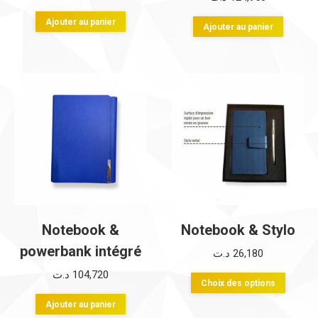
du
produit
Ajouter au panier
Ajouter au panier
Notebook &
Notebook & Stylo
powerbank intégré
د.ت
26,180
د.ت
104,720
Ce
Choix des options
produi
Ajouter au panier