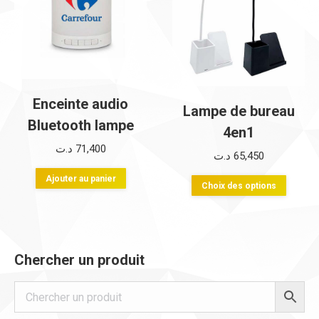
Enceinte audio
Lampe de bureau
Bluetooth lampe
4en1
د.ت
71,400
د.ت
65,450
Ajouter au panier
Ce
Choix des options
produi
a
plusie
Chercher un produit
variati
Les
option