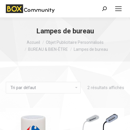
Search:
Lampes de bureau
Vous êtes ici :
Accueil
Objet Publicitaire Personnalisés
BUREAU & BIEN-ÊTRE
Lampes de bureau
2 résultats affichés