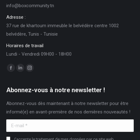
info@boxcommunity.tn
Adresse :
37 rue de khartoum immeuble le belvédère centre 1002
belvédère, Tunis - Tunisie
Horaires de travail
Lundi - Vendredi 09H00 - 18H00
Trouvez nous sur :
Facebook
LinkedIn
Instagram
page
page
page
opens
opens
opens
Abonnez-vous à notre newsletter !
in
in
in
Abonnez-vous dès maintenant à notre newsletter pour être
new
new
new
informé(e) en avant-première de nos dernières nouveautés !
window
window
window
E-mail *
J'accepte le traitement de mes données par ce site web