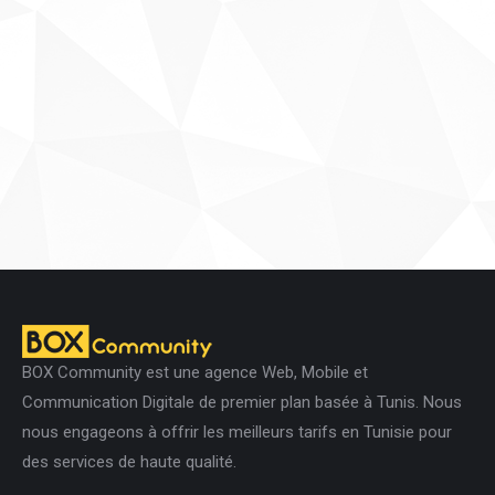
Macro
Objects
People
People
Objects
Objects
People
People
People
Objects
Macro
Macro
People
People
People
Objects
BOX Community est une agence Web, Mobile et
Communication Digitale de premier plan basée à Tunis. Nous
nous engageons à offrir les meilleurs tarifs en Tunisie pour
des services de haute qualité.