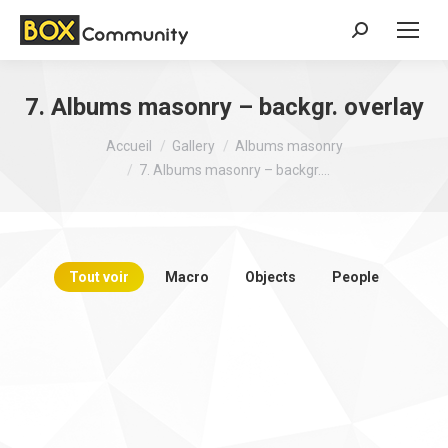
Search:
7. Albums masonry – backgr. overlay
Vous êtes ici :
Accueil
Gallery
Albums masonry
7. Albums masonry – backgr.…
Tout voir
Macro
Objects
People