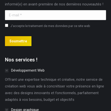
informé(e) en avant-première de nos dernières nouveautés !
window
window
window
E-mail *
J'accepte le traitement de mes données par ce site web
Soumettre
Nos services !
Développement Web
Offrant une expertise technique et créative, notre service de
création web vous aide à concrétiser votre présence en ligne
avec des designs innovants et fonctionnels, parfaitement
adaptés à vos besoins, budget et objectifs
Design graphique