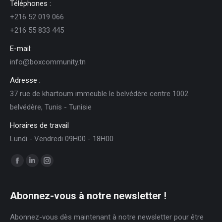
Téléphones :
+216 52 019 066
+216 55 833 445
E-mail:
info@boxcommunity.tn
Adresse :
37 rue de khartoum immeuble le belvédère centre 1002
belvédère, Tunis - Tunisie
Horaires de travail
Lundi - Vendredi 09H00 - 18H00
Trouvez nous sur :
Facebook
LinkedIn
Instagram
page
page
page
opens
opens
opens
Abonnez-vous à notre newsletter !
in
in
in
Abonnez-vous dès maintenant à notre newsletter pour être
new
new
new