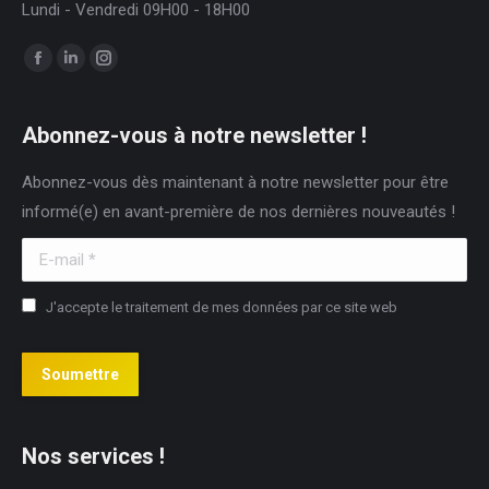
Lundi - Vendredi 09H00 - 18H00
Trouvez nous sur :
Facebook
LinkedIn
Instagram
page
page
page
opens
opens
opens
Abonnez-vous à notre newsletter !
in
in
in
Abonnez-vous dès maintenant à notre newsletter pour être
new
new
new
informé(e) en avant-première de nos dernières nouveautés !
window
window
window
E-mail *
J'accepte le traitement de mes données par ce site web
Soumettre
Nos services !