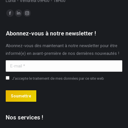
Lundi - Vendredi 09H00 - 18H00
Trouvez nous sur :
Facebook
LinkedIn
Instagram
page
page
page
opens
opens
opens
Abonnez-vous à notre newsletter !
in
in
in
Abonnez-vous dès maintenant à notre newsletter pour être
new
new
new
informé(e) en avant-première de nos dernières nouveautés !
window
window
window
E-mail *
J'accepte le traitement de mes données par ce site web
Soumettre
Nos services !