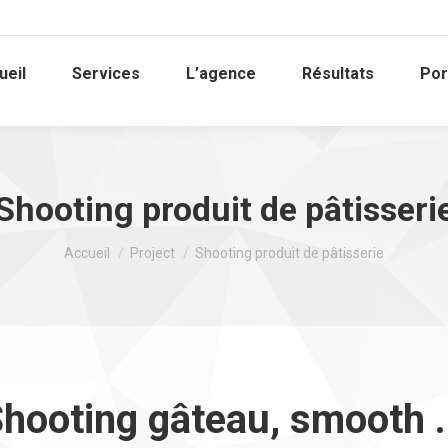
ueil
Services
L’agence
Résultats
Por
Shooting produit de pâtisseri
Vous êtes ici :
Accueil
Project
Shooting produit de pâtisserie
hooting gâteau, smooth .