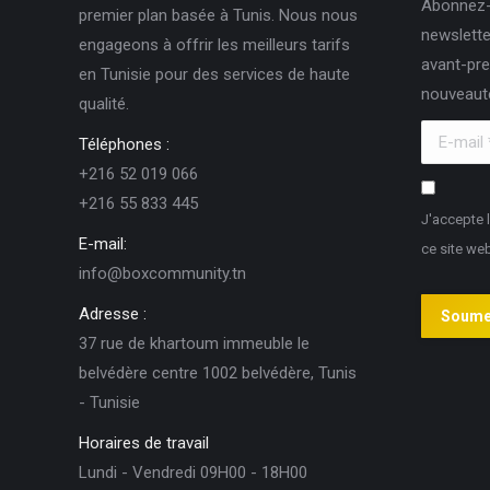
Abonnez-
premier plan basée à Tunis. Nous nous
newslette
engageons à offrir les meilleurs tarifs
avant-pre
en Tunisie pour des services de haute
nouveaut
qualité.
E-mail *
Téléphones :
+216 52 019 066
+216 55 833 445
J'accepte 
E-mail:
ce site we
info@boxcommunity.tn
Adresse :
Soume
37 rue de khartoum immeuble le
belvédère centre 1002 belvédère, Tunis
- Tunisie
Horaires de travail
Lundi - Vendredi 09H00 - 18H00