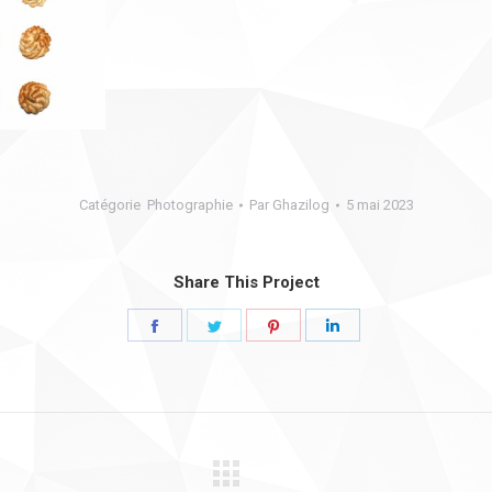
Catégorie
Photographie
Par
Ghazilog
5 mai 2023
Share This Project
Share
Share
Share
Share
on
on
on
on
Facebook
Twitter
Pinterest
LinkedIn
Projets