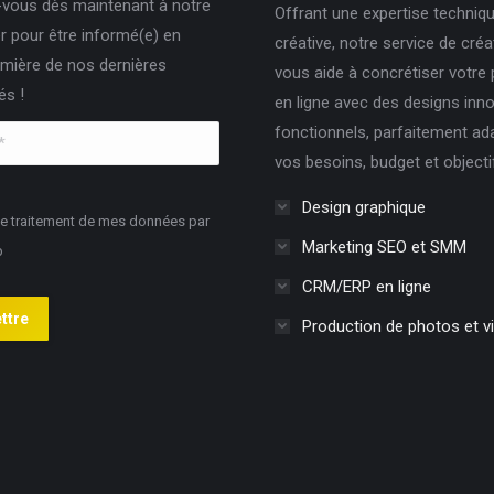
vous dès maintenant à notre
Offrant une expertise techniqu
r pour être informé(e) en
créative, notre service de cré
mière de nos dernières
vous aide à concrétiser votre
és !
en ligne avec des designs inn
fonctionnels, parfaitement ad
vos besoins, budget et objecti
Design graphique
le traitement de mes données par
Marketing SEO et SMM
b
CRM/ERP en ligne
ttre
Production de photos et v