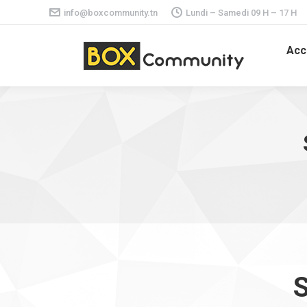
info@boxcommunity.tn
Lundi – Samedi 09 H – 17 H
Acc
S