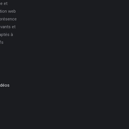
e et
ation web
 présence
ovants et
aptés à
fs
idéos