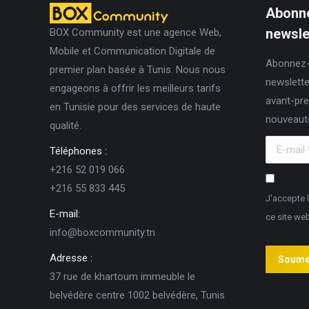
Abonne
newslet
BOX Community est une agence Web,
Mobile et Communication Digitale de
Abonnez-
premier plan basée à Tunis. Nous nous
newslette
engageons à offrir les meilleurs tarifs
avant-pre
en Tunisie pour des services de haute
nouveaut
qualité.
E-mail *
Téléphones :
+216 52 019 066
+216 55 833 445
J'accepte 
E-mail:
ce site we
info@boxcommunity.tn
Adresse :
Soume
37 rue de khartoum immeuble le
belvédère centre 1002 belvédère, Tunis