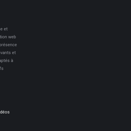
e et
ation web
 présence
ovants et
aptés à
fs
idéos