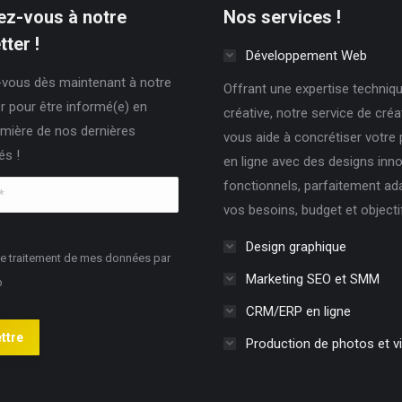
z-vous à notre
Nos services !
ter !
Développement Web
vous dès maintenant à notre
Offrant une expertise techniqu
r pour être informé(e) en
créative, notre service de cré
mière de nos dernières
vous aide à concrétiser votre
és !
en ligne avec des designs inn
fonctionnels, parfaitement ad
vos besoins, budget et objecti
Design graphique
le traitement de mes données par
Marketing SEO et SMM
b
CRM/ERP en ligne
ttre
Production de photos et v