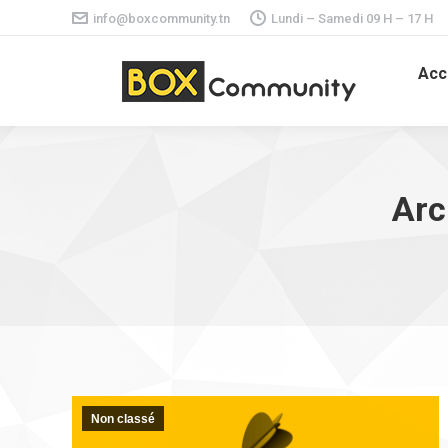
info@boxcommunity.tn
Lundi – Samedi 09 H – 17 H
Acc
Arc
Non classé