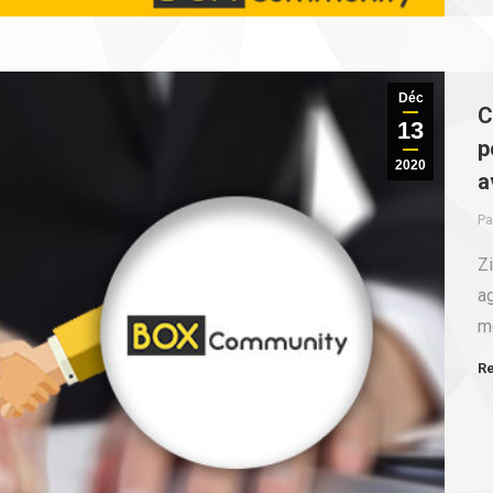
Déc
C
13
p
2020
a
Pa
Z
a
m
Re