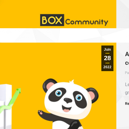
Juin
A
28
c
2022
Pa
L
g
Re