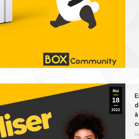
Mai
E
18
d
2022
à
c
Pa