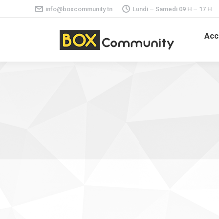
info@boxcommunity.tn
Lundi – Samedi 09 H – 17 H
Acc