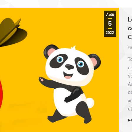
Août
L
5
c
2022
C
Pa
T
en
sa
Au
d
an
et
Re