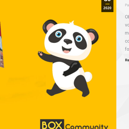
Pa
2020
O
v
m
co
fo
Re