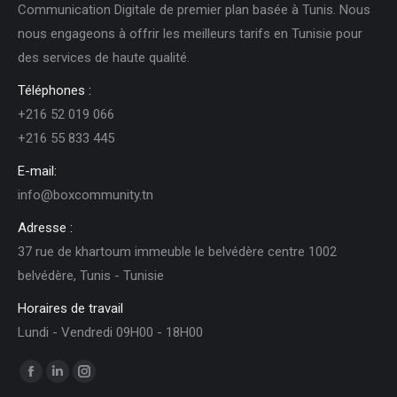
Communication Digitale de premier plan basée à Tunis. Nous
nous engageons à offrir les meilleurs tarifs en Tunisie pour
des services de haute qualité.
Téléphones :
+216 52 019 066
+216 55 833 445
E-mail:
info@boxcommunity.tn
Adresse :
37 rue de khartoum immeuble le belvédère centre 1002
belvédère, Tunis - Tunisie
Horaires de travail
Lundi - Vendredi 09H00 - 18H00
Trouvez nous sur :
Facebook
LinkedIn
Instagram