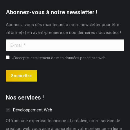
page
page
page
opens
opens
opens
Abonnez-vous à notre newsletter !
in
in
in
Abonnez-vous dès maintenant à notre newsletter pour être
new
new
new
informé(e) en avant-première de nos dernières nouveautés !
window
window
window
E-mail *
J'accepte le traitement de mes données par ce site web
Soumettre
Nos services !
Développement Web
Offrant une expertise technique et créative, notre service de
création web vous aide à concrétiser votre présence en ligne