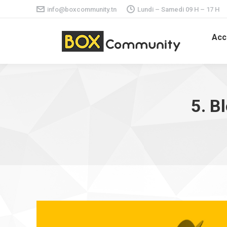
info@boxcommunity.tn
Lundi – Samedi 09 H – 17 H
Acc
5. B