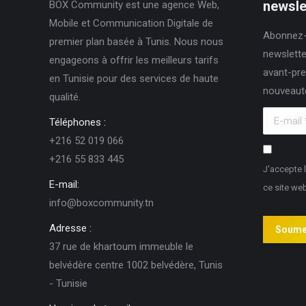
newslet
BOX Community est une agence Web,
Mobile et Communication Digitale de
Abonnez-
premier plan basée à Tunis. Nous nous
newslette
engageons à offrir les meilleurs tarifs
avant-pre
en Tunisie pour des services de haute
nouveaut
qualité.
E-mail *
Téléphones :
+216 52 019 066
+216 55 833 445
J'accepte 
E-mail:
ce site we
info@boxcommunity.tn
Adresse :
Soume
37 rue de khartoum immeuble le
belvédère centre 1002 belvédère, Tunis
- Tunisie