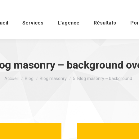
ueil
Services
L’agence
Résultats
Por
log masonry – background ov
Vous êtes ici :
Accueil
Blog
Blog masonry
5. Blog masonry – background…