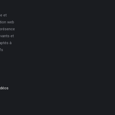
e et
ation web
 présence
ovants et
aptés à
fs
idéos