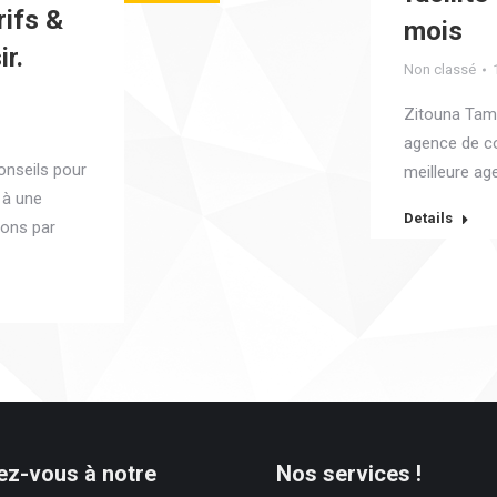
rifs &
mois
ir.
Non classé
Zitouna Tamk
agence de c
onseils pour
meilleure a
 à une
Details
ons par
z-vous à notre
Nos services !