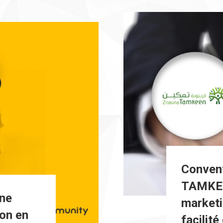
Conven
TAMKEE
une
marketi
on en
facilit