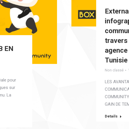
Externa
infogra
communi
traver
B EN
agence
Tunisie 
Non classé
éale pour
LES AVANTA
ques sur
COMMUNICAT
nu. La
COMMUNITY 
GAIN DE TE
Details