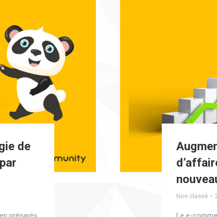
gie de
Augment
par
d’affai
nouvea
Non classé
ien préparés
Le e-commer