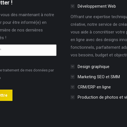
ter !
Développement Web
vous dès maintenant à notre
Offrant une expertise techniqu
r pour être informé(e) en
créative, notre service de cré
mière de nos dernières
vous aide à concrétiser votre
és !
en ligne avec des designs inn
fonctionnels, parfaitement ad
vos besoins, budget et objecti
Design graphique
le traitement de mes données par
Marketing SEO et SMM
b
CRM/ERP en ligne
ttre
Production de photos et v