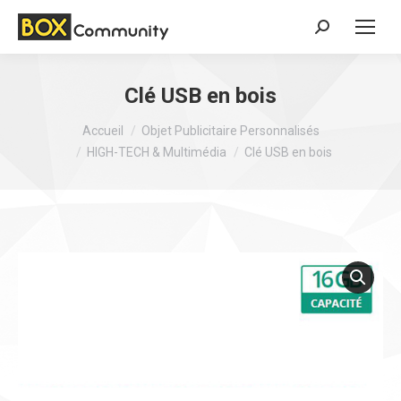
Search:
Clé USB en bois
Vous êtes ici :
Accueil
Objet Publicitaire Personnalisés
HIGH-TECH & Multimédia
Clé USB en bois