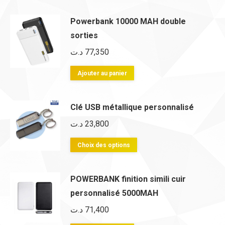
Powerbank 10000 MAH double
sorties
د.ت
77,350
Ajouter au panier
Clé USB métallique personnalisé
د.ت
23,800
Ce
Choix des options
produit
a
POWERBANK finition simili cuir
plusieurs
personnalisé 5000MAH
variations.
د.ت
71,400
Les