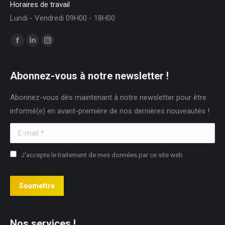
Horaires de travail
Lundi - Vendredi 09H00 - 18H00
Trouvez nous sur :
Facebook
LinkedIn
Instagram
page
page
page
opens
opens
opens
Abonnez-vous à notre newsletter !
in
in
in
Abonnez-vous dès maintenant à notre newsletter pour être
new
new
new
informé(e) en avant-première de nos dernières nouveautés !
window
window
window
E-mail *
J'accepte le traitement de mes données par ce site web
Soumettre
Nos services !