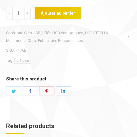
Clé
Ajouter au panier
USB
en
Catégorie
Clés USB / Clés USB écologiques
,
HIGH-TECH &
bois
Multimédia
,
Objet Publicitaire Personnalisés
quantity
SKU:
F176B
Tag:
Clé USB
Share this product
Share
Share
Share
Share
on
on
on
on
Twitter
Facebook
Pinterest
LinkedIn
Related products