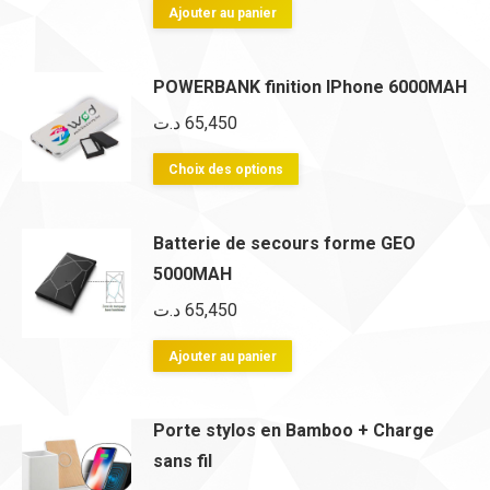
options
Ajouter au panier
peuvent
être
POWERBANK finition IPhone 6000MAH
choisies
د.ت
65,450
sur
la
Ce
Choix des options
page
produit
du
a
Batterie de secours forme GEO
produit
plusieurs
5000MAH
variations.
د.ت
65,450
Les
options
Ajouter au panier
peuvent
être
Porte stylos en Bamboo + Charge
choisies
sans fil
sur