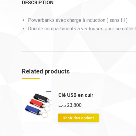
DESCRIPTION
Powerbanks avec charge à induction ( sans fil )
Double compartiments à ventouses pour se coller 
Related products
Clé USB en cuir
د.ت
23,800
Ce
Choix des options
produit
a