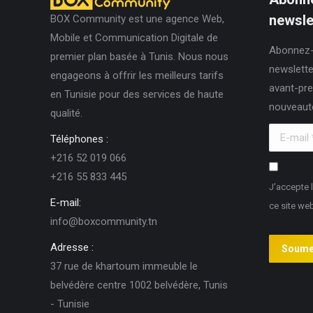
options
du
newslet
BOX Community est une agence Web,
peuvent
produit
Mobile et Communication Digitale de
être
Abonnez-
premier plan basée à Tunis. Nous nous
choisies
newslette
engageons à offrir les meilleurs tarifs
sur
avant-pre
en Tunisie pour des services de haute
la
nouveaut
qualité.
page
E-mail *
du
Téléphones :
produit
+216 52 019 066
+216 55 833 445
J'accepte 
E-mail:
ce site we
info@boxcommunity.tn
Adresse :
Soume
37 rue de khartoum immeuble le
belvédère centre 1002 belvédère, Tunis
- Tunisie