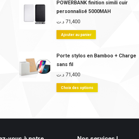
à
POWERBANK finition simili cuir
plusieurs
29,750 د.ت
personnalisé 5000MAH
variations.
د.ت
71,400
Les
options
Ajouter au panier
peuvent
être
Porte stylos en Bamboo + Charge
choisies
sans fil
sur
د.ت
71,400
la
page
Ce
Choix des options
du
produit
produit
a
plusieurs
variations.
Les
z-vous à notre
Nos services !