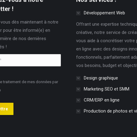
options
ter !
peuvent
Développement Web
être
vous dès maintenant à notre
Offrant une expertise techniqu
choisies
r pour être informé(e) en
créative, notre service de cré
sur
mière de nos dernières
vous aide à concrétiser votre
la
és !
en ligne avec des designs inn
page
fonctionnels, parfaitement ad
du
vos besoins, budget et objecti
produit
Design graphique
le traitement de mes données par
Marketing SEO et SMM
b
CRM/ERP en ligne
ttre
Production de photos et v