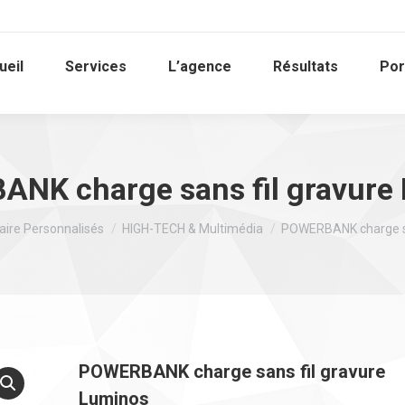
ueil
Services
L’agence
Résultats
Por
NK charge sans fil gravure
taire Personnalisés
HIGH-TECH & Multimédia
POWERBANK charge sa
POWERBANK charge sans fil gravure
Luminos