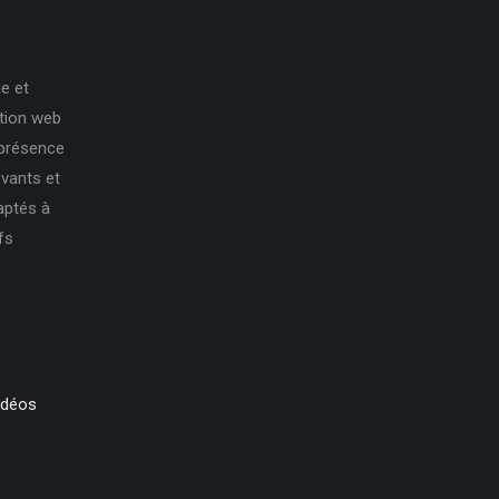
e et
ation web
 présence
ovants et
aptés à
fs
idéos