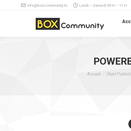
info@boxcommunity.tn
Lundi – Samedi 09 H – 17 H
Acc
POWERBA
Vous êtes ici :
Accueil
Objet Publici