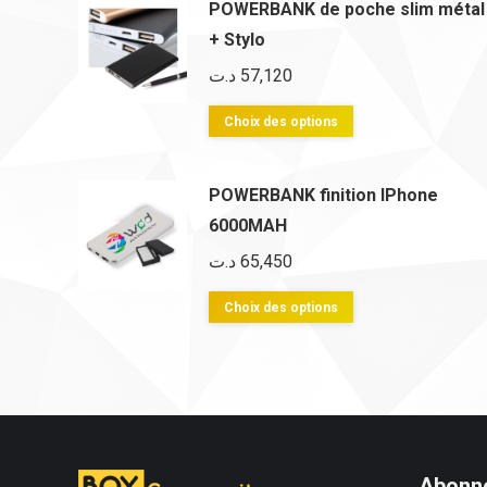
POWERBANK de poche slim métal
plusieurs
+ Stylo
variations.
د.ت
57,120
Les
options
Ce
Choix des options
peuvent
produit
être
a
POWERBANK finition IPhone
choisies
plusieurs
6000MAH
sur
variations.
د.ت
65,450
la
Les
page
options
Ce
Choix des options
du
peuvent
produit
produit
être
a
choisies
plusieurs
sur
variations.
la
Les
Abonne
page