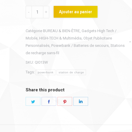
POWERBANK
Ajouter au panier
charge
sans
Catégorie
BUREAU & BIEN-ÊTRE
,
Gadgets High Tech /
fil
Mobile
,
HIGH-TECH & Multimédia
,
Objet Publicitaire
gravure
Personnalisés
,
Powerbank / Batteries de secours
,
Stations
Luminos
de recharge sans-fil
quantity
SKU:
QI013W
Tags:
powerbank
station de charge
Share this product
Share
Share
Share
Share
on
on
on
on
Twitter
Facebook
Pinterest
LinkedIn