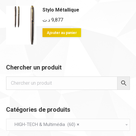
du
a
Stylo Métallique
produit
plusieurs
د.ت
9,877
variations.
Les
Ajouter au panier
options
peuvent
être
choisies
Chercher un produit
sur
la
page
du
produit
Catégories de produits
HIGH-TECH & Multimédia (60)
×