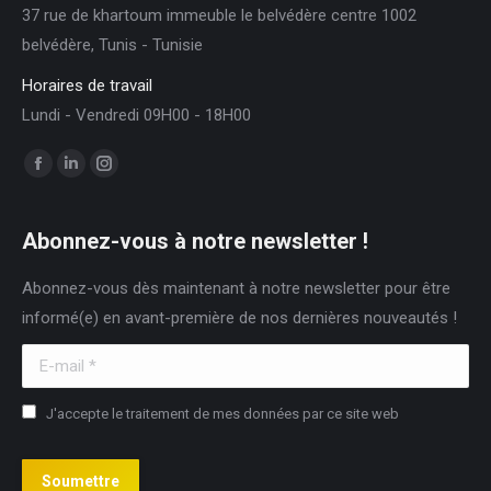
37 rue de khartoum immeuble le belvédère centre 1002
belvédère, Tunis - Tunisie
Horaires de travail
Lundi - Vendredi 09H00 - 18H00
Trouvez nous sur :
Facebook
LinkedIn
Instagram
page
page
page
opens
opens
opens
Abonnez-vous à notre newsletter !
in
in
in
Abonnez-vous dès maintenant à notre newsletter pour être
new
new
new
informé(e) en avant-première de nos dernières nouveautés !
window
window
window
E-mail *
J'accepte le traitement de mes données par ce site web
Soumettre