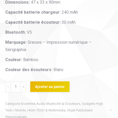
Dimensions:
47 x 33 x 90mm
Capacité batterie chargeur:
240 mAh
Capacité batterie écouteur:
30 mAh
Bluetooth:
V5
Marquage:
Gravure – Impression numérique –
Sérigraphie
Couleur:
Bamboo
Couleur des écouteurs:
Blanc
Bluetooth
Ajouter au panier
Earbuds
-
Catégorie
Enceintes Audio Bluetooth & Ecouteurs
,
Gadgets High
Ecouteurs
Tech / Mobile
,
HIGH-TECH & Multimédia
,
Objet Publicitaire
Bluetooth
Personnalisés