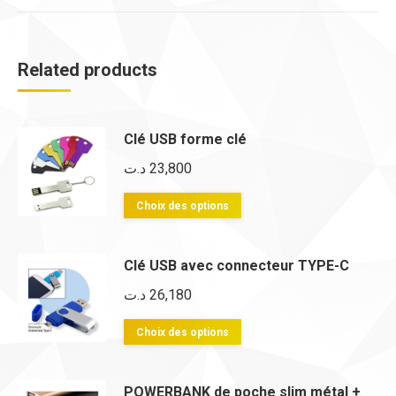
Related products
Clé USB forme clé
د.ت
23,800
Ce
Choix des options
produit
a
Clé USB avec connecteur TYPE-C
plusieurs
د.ت
26,180
variations.
Les
Ce
Choix des options
options
produit
peuvent
a
POWERBANK de poche slim métal +