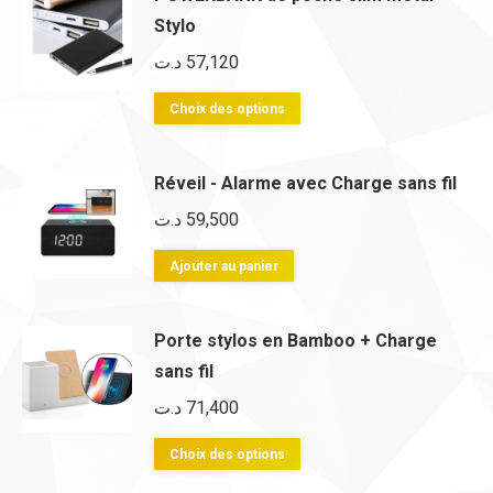
être
plusieurs
Stylo
choisies
variations.
د.ت
57,120
sur
Les
la
options
Ce
Choix des options
page
peuvent
produit
du
être
a
Réveil - Alarme avec Charge sans fil
produit
choisies
plusieurs
د.ت
59,500
sur
variations.
la
Les
Ajouter au panier
page
options
du
peuvent
Porte stylos en Bamboo + Charge
produit
être
sans fil
choisies
د.ت
71,400
sur
la
Ce
Choix des options
page
produit