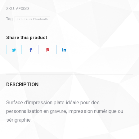
Bamboo
SKU:
AF0063
quantity
Tag:
Ecouteurs Bluetooth
Share this product
Share
Share
Share
Share
on
on
on
on
Twitter
Facebook
Pinterest
LinkedIn
DESCRIPTION
Surface d’impression plate idéale pour des
personnalisation en gravure, impression numérique ou
sérigraphie.