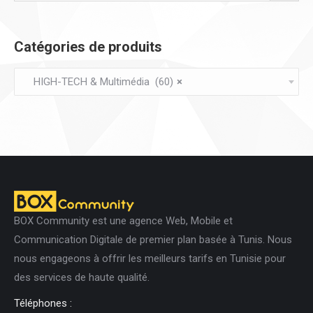
peuvent
être
Catégories de produits
choisies
sur
HIGH-TECH & Multimédia (60)
×
la
page
du
produit
BOX Community est une agence Web, Mobile et
Communication Digitale de premier plan basée à Tunis. Nous
nous engageons à offrir les meilleurs tarifs en Tunisie pour
des services de haute qualité.
Téléphones :