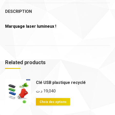
DESCRIPTION
Marquage laser lumineux !
Related products
Clé USB plastique recyclé
د.ت
19,040
Ce
Choix des options
produit