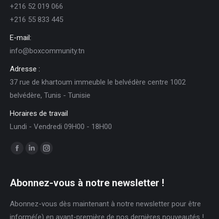
+216 52 019 066
+216 55 833 445
E-mail:
info@boxcommunity.tn
Adresse :
37 rue de khartoum immeuble le belvédère centre 1002
belvédère, Tunis - Tunisie
Horaires de travail
Lundi - Vendredi 09H00 - 18H00
Trouvez nous sur :
Facebook
LinkedIn
Instagram
page
page
page
opens
opens
opens
Abonnez-vous à notre newsletter !
in
in
in
Abonnez-vous dès maintenant à notre newsletter pour être
new
new
new
informé(e) en avant-première de nos dernières nouveautés !
window
window
window