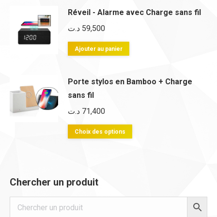
du
être
Réveil - Alarme avec Charge sans fil
produit
choisies
د.ت
59,500
sur
la
Ajouter au panier
page
du
Porte stylos en Bamboo + Charge
produit
sans fil
د.ت
71,400
Ce
Choix des options
produit
a
plusieurs
Chercher un produit
variations.
Les
options