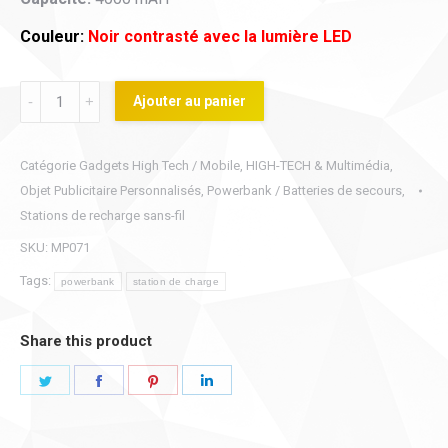
Couleur:
Noir contrasté avec la lumière LED
Batterie
Ajouter au panier
de
secours
Catégorie
Gadgets High Tech / Mobile
,
HIGH-TECH & Multimédia
,
noire
Objet Publicitaire Personnalisés
,
Powerbank / Batteries de secours
,
lumineuse
Stations de recharge sans-fil
4000MAH
SKU:
MP071
quantity
Tags:
powerbank
station de charge
Share this product
Share
Share
Share
Share
on
on
on
on
Twitter
Facebook
Pinterest
LinkedIn