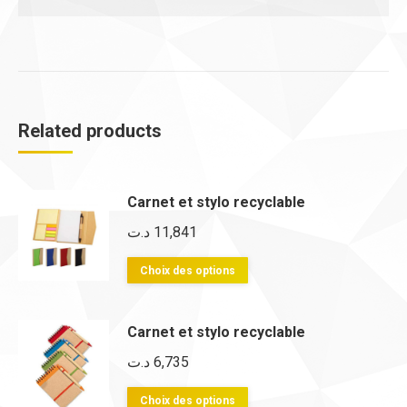
Related products
Carnet et stylo recyclable
د.ت
11,841
Ce
Choix des options
produit
a
Carnet et stylo recyclable
plusieurs
د.ت
6,735
variations.
Les
Ce
Choix des options