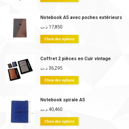
options
produit
peuvent
a
Notebook A5 avec poches extérieurs
être
plusieurs
د.ت
17,850
choisies
variations.
sur
Les
Ce
Choix des options
la
options
produit
page
peuvent
a
Coffret 2 pièces en Cuir vintage
du
être
plusieurs
د.ت
36,295
produit
choisies
variations.
sur
Les
Ce
Choix des options
la
options
produit
page
peuvent
a
Notebook spirale A5
du
être
plusieurs
د.ت
40,460
produit
choisies
variations.
sur
Les
Ce
Choix des options
la
options
produit