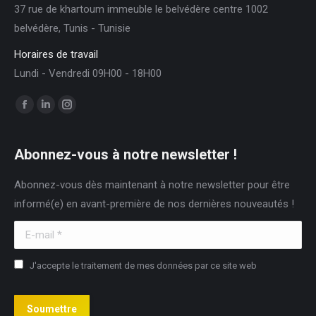
37 rue de khartoum immeuble le belvédère centre 1002
belvédère, Tunis - Tunisie
Horaires de travail
Lundi - Vendredi 09H00 - 18H00
Trouvez nous sur :
Facebook
LinkedIn
Instagram
page
page
page
opens
opens
opens
Abonnez-vous à notre newsletter !
in
in
in
Abonnez-vous dès maintenant à notre newsletter pour être
new
new
new
informé(e) en avant-première de nos dernières nouveautés !
window
window
window
E-mail *
J'accepte le traitement de mes données par ce site web
Soumettre