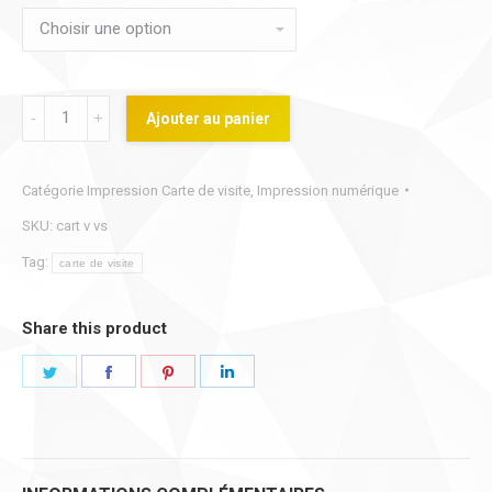
Impression
Ajouter au panier
carte
de
Catégorie
Impression Carte de visite
,
Impression numérique
visite
SKU:
cart v vs
avec
vernis
Tag:
carte de visite
sélectif
quantity
Share this product
Share
Share
Share
Share
on
on
on
on
Twitter
Facebook
Pinterest
LinkedIn