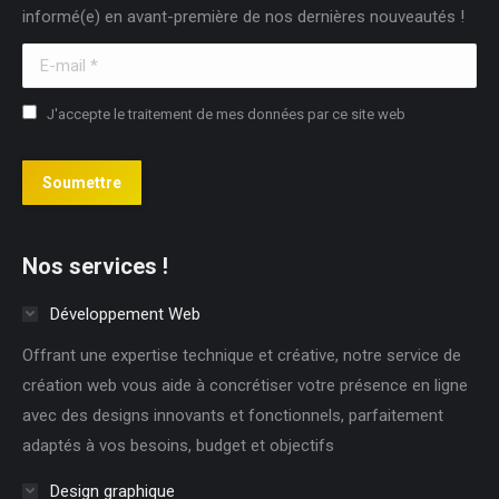
informé(e) en avant-première de nos dernières nouveautés !
window
window
window
E-mail *
J'accepte le traitement de mes données par ce site web
Soumettre
Nos services !
Développement Web
Offrant une expertise technique et créative, notre service de
création web vous aide à concrétiser votre présence en ligne
avec des designs innovants et fonctionnels, parfaitement
adaptés à vos besoins, budget et objectifs
Design graphique