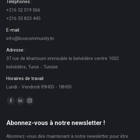
Téléphones :
+216 52 019 066
+216 55 833 445
E-mail:
info@boxcommunity.tn
Adresse :
37 rue de khartoum immeuble le belvédère centre 1002
belvédère, Tunis - Tunisie
Horaires de travail
Lundi - Vendredi 09H00 - 18H00
Trouvez nous sur :
Facebook
LinkedIn
Instagram
page
page
page
opens
opens
opens
Abonnez-vous à notre newsletter !
in
in
in
Abonnez-vous dès maintenant à notre newsletter pour être
new
new
new