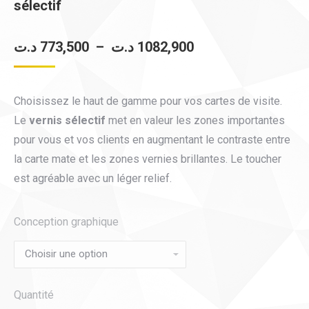
sélectif
Plage
د.ت
773,500
–
د.ت
1082,900
de
prix :
Choisissez le haut de gamme pour vos cartes de visite.
773,500 د.ت
Le
vernis sélectif
met en valeur les zones importantes
à
pour vous et vos clients en augmentant le contraste entre
1082,900 د.ت
la carte mate et les zones vernies brillantes. Le toucher
est agréable avec un léger relief.
Conception graphique
Quantité