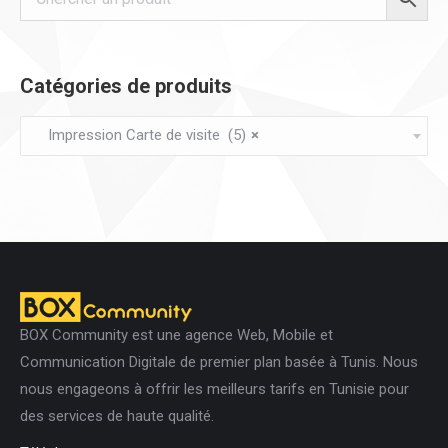
la
options
page
peuvent
du
être
Catégories de produits
produit
choisies
sur
Impression Carte de visite (5)
×
la
page
du
produit
BOX Community est une agence Web, Mobile et
Communication Digitale de premier plan basée à Tunis. Nous
nous engageons à offrir les meilleurs tarifs en Tunisie pour
des services de haute qualité.