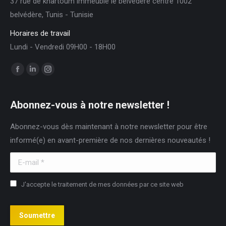
37 rue de khartoum immeuble le belvédère centre 1002
belvédère, Tunis - Tunisie
Horaires de travail
Lundi - Vendredi 09H00 - 18H00
Trouvez nous sur :
Facebook
LinkedIn
Instagram
page
page
page
opens
opens
opens
Abonnez-vous à notre newsletter !
in
in
in
Abonnez-vous dès maintenant à notre newsletter pour être
new
new
new
informé(e) en avant-première de nos dernières nouveautés !
window
window
window
E-mail *
J'accepte le traitement de mes données par ce site web
Soumettre