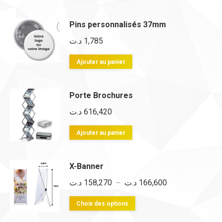
Pins personnalisés 37mm
د.ت
1,785
Ajouter au panier
Porte Brochures
د.ت
616,420
Ajouter au panier
X-Banner
Plage
د.ت
158,270
د.ت
166,600
–
de
Ce
Choix des options
prix :
produit
158,270 د.ت