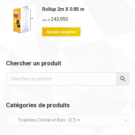
a
à
Rollup 2m X 0.85 m
plusieurs
166,600 د.ت
د.ت
243,950
variations.
Les
Ajouter au panier
options
peuvent
être
Chercher un produit
choisies
sur
la
page
du
Catégories de produits
produit
Trophées Cristal et Bois (27)
×