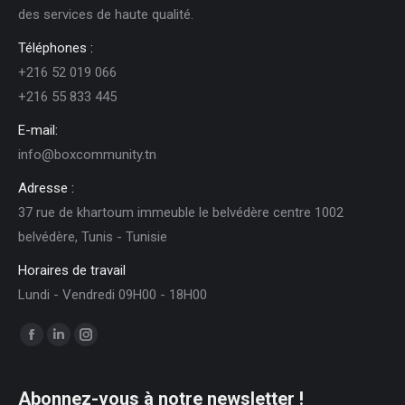
des services de haute qualité.
Téléphones :
+216 52 019 066
+216 55 833 445
E-mail:
info@boxcommunity.tn
Adresse :
37 rue de khartoum immeuble le belvédère centre 1002
belvédère, Tunis - Tunisie
Horaires de travail
Lundi - Vendredi 09H00 - 18H00
Trouvez nous sur :
Facebook
LinkedIn
Instagram
page
page
page
opens
opens
opens
Abonnez-vous à notre newsletter !