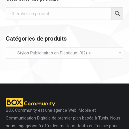
page
options
du
peuvent
produit
être
choisies
Catégories de produits
sur
la
Stylos Publicitaires en Plastique (62)
×
page
du
produit
BOX Community est une agence Web, Mobile et
Communication Digitale de premier plan basée à Tunis. Nous
nous engageons à offrir les meilleurs tarifs en Tunisie pour