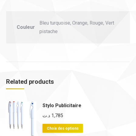
Bleu turquoise, Orange, Rouge, Vert
Couleur
pistache
Related products
Stylo Publicitaire
د.ت
1,785
Ce
Choix des options