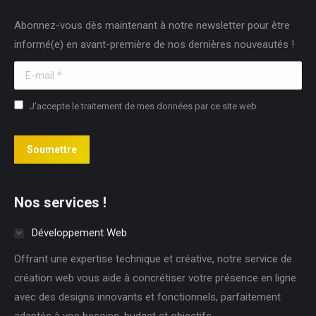
in
in
in
Abonnez-vous dès maintenant à notre newsletter pour être
new
new
new
informé(e) en avant-première de nos dernières nouveautés !
window
window
window
E-mail *
J'accepte le traitement de mes données par ce site web
Soumettre
Nos services !
Développement Web
Offrant une expertise technique et créative, notre service de
création web vous aide à concrétiser votre présence en ligne
avec des designs innovants et fonctionnels, parfaitement