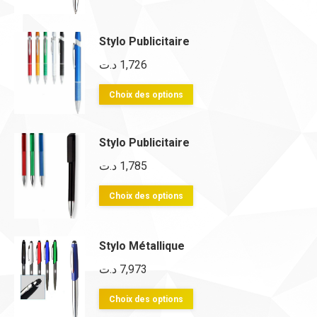
produit
a
plusieurs
Stylo Publicitaire
variations.
د.ت
1,726
Les
Ce
Choix des options
options
produit
peuvent
a
être
Stylo Publicitaire
plusieurs
choisies
د.ت
1,785
variations.
sur
Les
Ce
Choix des options
la
options
produit
page
peuvent
a
du
Stylo Métallique
être
plusieurs
produit
د.ت
7,973
choisies
variations.
sur
Les
Ce
Choix des options
la
options