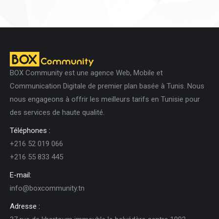
produit
BOX Community est une agence Web, Mobile et
Communication Digitale de premier plan basée à Tunis. Nous
nous engageons à offrir les meilleurs tarifs en Tunisie pour
des services de haute qualité.
Téléphones :
+216 52 019 066
+216 55 833 445
E-mail:
info@boxcommunity.tn
Adresse :