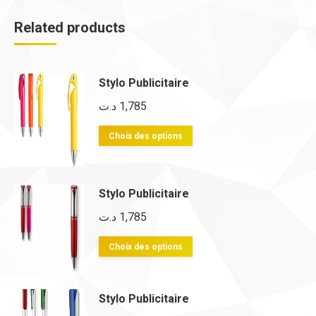
Related products
Stylo Publicitaire
د.ت
1,785
Ce
Choix des options
produit
a
plusieurs
Stylo Publicitaire
variations.
د.ت
1,785
Les
Ce
Choix des options
options
produit
peuvent
a
être
Stylo Publicitaire
plusieurs
choisies