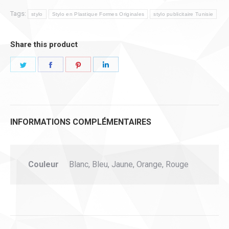
seringue
Tags:
stylo
Stylo en Plastique Formes Originales
stylo publicitaire Tunisie
quantity
Share this product
Share
Share
Share
Share
on
on
on
on
Twitter
Facebook
Pinterest
LinkedIn
INFORMATIONS COMPLÉMENTAIRES
Couleur
Blanc, Bleu, Jaune, Orange, Rouge