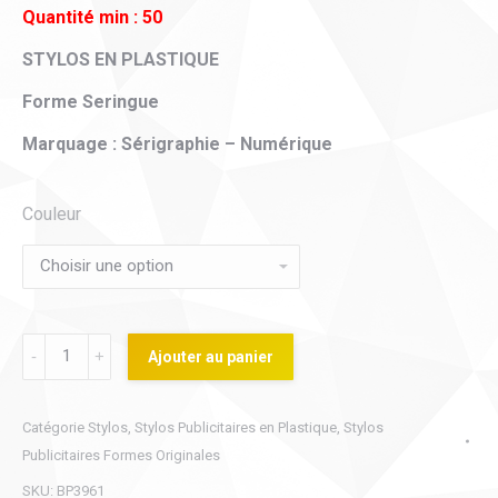
Quantité min : 50
STYLOS EN PLASTIQUE
Forme Seringue
Marquage : Sérigraphie – Numérique
Couleur
Stylo
Ajouter au panier
en
plastique
Catégorie
Stylos
,
Stylos Publicitaires en Plastique
,
Stylos
forme
Publicitaires Formes Originales
originale
SKU:
BP3961