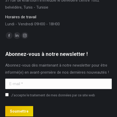
37 rue de khartoum immeuble le belvédère centre 1002
belvédère, Tunis - Tunisie
Horaires de travail
Lundi - Vendredi 09H00 - 18H00
Trouvez nous sur :
Facebook
LinkedIn
Instagram
page
page
page
opens
opens
opens
Abonnez-vous à notre newsletter !
in
in
in
Abonnez-vous dès maintenant à notre newsletter pour être
new
new
new
informé(e) en avant-première de nos dernières nouveautés !
window
window
window
E-mail *
J'accepte le traitement de mes données par ce site web
Soumettre