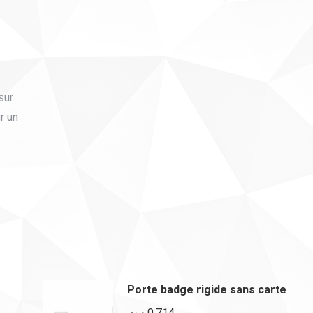
sur
r un
Porte badge rigide sans carte
د.ت
0,714