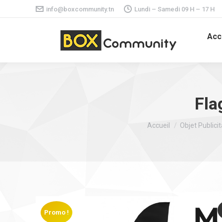
info@boxcommunity.tn
Lundi – Samedi 09 H – 17 H
Acc
Fla
Vous êtes ici :
Accueil
Objet Publici
Promo !