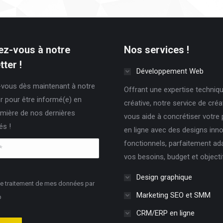
z-vous à notre
Nos services !
ter !
Développement Web
vous dès maintenant à notre
Offrant une expertise techniqu
r pour être informé(e) en
créative, notre service de cré
mière de nos dernières
vous aide à concrétiser votre
és !
en ligne avec des designs inn
fonctionnels, parfaitement ad
vos besoins, budget et objecti
Design graphique
le traitement de mes données par
Marketing SEO et SMM
b
CRM/ERP en ligne