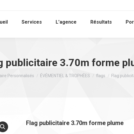
ueil
Services
L’agence
Résultats
Por
g publicitaire 3.70m forme p
taire Personnalisés
ÉVÉMENTIEL & TROPHÉES
flags
Flag public
Flag publicitaire 3.70m forme plume