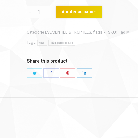
Flag
Ajouter au panier
publicitaire
3.70m
Catégorie
ÉVÉMENTIEL & TROPHÉES
,
flags
SKU:
Flag M
forme
Tags:
plume
flag
flag publicitaire
quantity
Share this product
Share
Share
Share
Share
on
on
on
on
Twitter
Facebook
Pinterest
LinkedIn