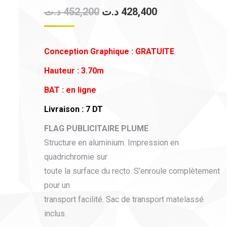
Le
Le
د.ت
452,200
د.ت
428,400
prix
prix
initial
actuel
Conception Graphique : GRATUITE
était :
est :
Hauteur : 3.70m
452,200 د.ت.
428,400 د.ت.
BAT : en ligne
Livraison : 7 DT
FLAG PUBLICITAIRE PLUME
Structure en aluminium. Impression en
quadrichromie sur
toute la surface du recto. S’enroule complètement
pour un
transport facilité. Sac de transport matelassé
inclus.