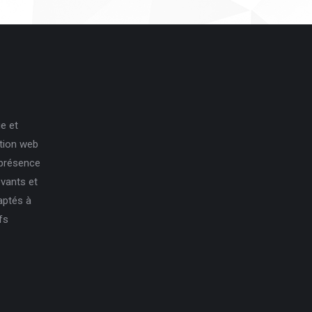
e et
ation web
 présence
ovants et
aptés à
fs