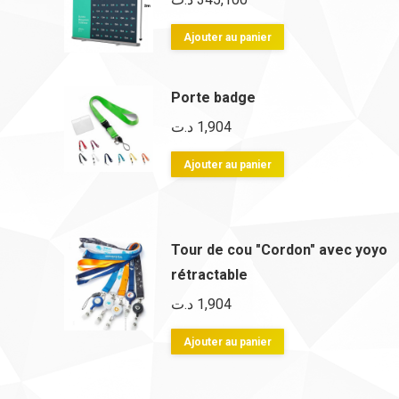
Ajouter au panier
Porte badge
د.ت
1,904
Ajouter au panier
Tour de cou "Cordon" avec yoyo
rétractable
د.ت
1,904
Ajouter au panier