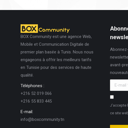
Abonne
newslet
BOX Community est une agence Web,
Mobile et Communication Digitale de
Abonnez-
premier plan basée à Tunis. Nous nous
newslette
engageons à offrir les meilleurs tarifs
avant-pre
en Tunisie pour des services de haute
nouveaut
qualité.
E-mail *
Téléphones :
+216 52 019 066
+216 55 833 445
J'accepte 
E-mail:
ce site we
info@boxcommunity.tn