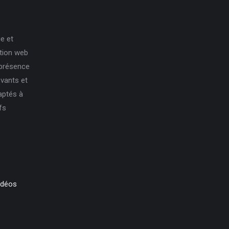
e et
ation web
 présence
ovants et
aptés à
fs
idéos