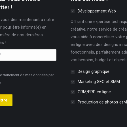
du
ter !
Développement Web
produit
vous dès maintenant à notre
Offrant une expertise techniqu
r pour être informé(e) en
créative, notre service de cré
mière de nos dernières
vous aide à concrétiser votre
és !
en ligne avec des designs inn
fonctionnels, parfaitement ad
vos besoins, budget et objecti
Design graphique
le traitement de mes données par
Marketing SEO et SMM
b
CRM/ERP en ligne
ttre
Production de photos et v