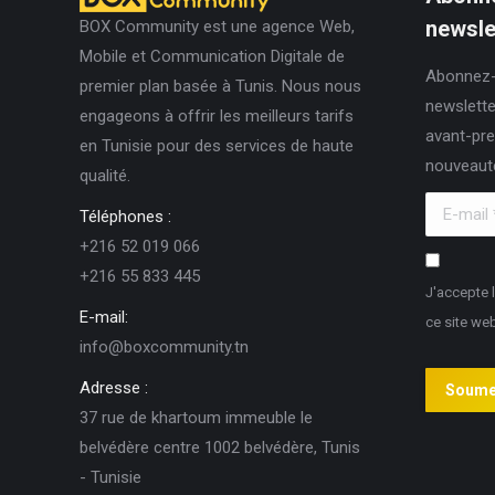
produit
newslet
BOX Community est une agence Web,
être
Mobile et Communication Digitale de
choisies
Abonnez-
premier plan basée à Tunis. Nous nous
sur
newslette
engageons à offrir les meilleurs tarifs
la
avant-pre
en Tunisie pour des services de haute
page
nouveaut
qualité.
du
E-mail *
produit
Téléphones :
+216 52 019 066
+216 55 833 445
J'accepte 
E-mail:
ce site we
info@boxcommunity.tn
Adresse :
Soume
37 rue de khartoum immeuble le
belvédère centre 1002 belvédère, Tunis
- Tunisie