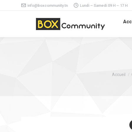
info@boxcommunity.tn
Lundi – Samedi 09 H – 17 H
Acc
Vous êtes 
Accueil