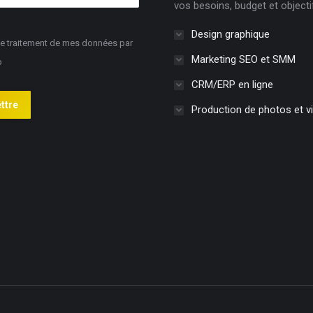
vos besoins, budget et objecti
Design graphique
le traitement de mes données par
Marketing SEO et SMM
b
CRM/ERP en ligne
ttre
Production de photos et v