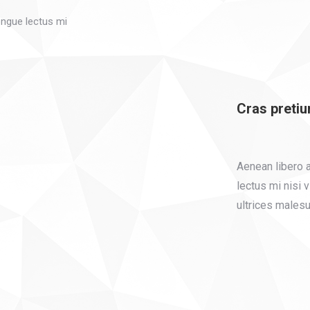
ongue lectus mi
Cras pretium
Aenean libero a
lectus mi nisi vi
ultrices males