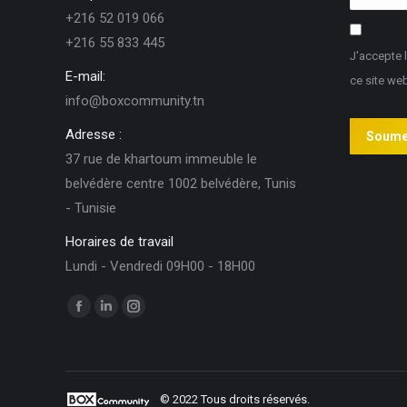
+216 52 019 066
+216 55 833 445
J'accepte 
E-mail:
ce site we
info@boxcommunity.tn
Adresse :
Soume
37 rue de khartoum immeuble le
belvédère centre 1002 belvédère, Tunis
- Tunisie
Horaires de travail
Lundi - Vendredi 09H00 - 18H00
Trouvez nous sur :
Facebook
LinkedIn
Instagram
page
page
page
opens
opens
opens
in
in
in
© 2022 Tous droits réservés.