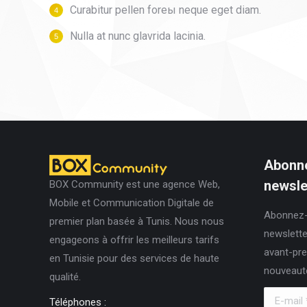
Curabitur pellen foreы neque eget diam.
Nulla at nunc glavrida lacinia.
Abonne
newslet
BOX Community est une agence Web,
Mobile et Communication Digitale de
Abonnez-
premier plan basée à Tunis. Nous nous
newslette
engageons à offrir les meilleurs tarifs
avant-pre
en Tunisie pour des services de haute
nouveaut
qualité.
E-mail *
Téléphones :