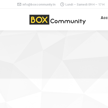
info@boxcommunity.tn
Lundi – Samedi 09 H – 17 H
Acc