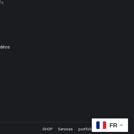
fs
idéos
FR
SHOP
Services
portfolio
contact