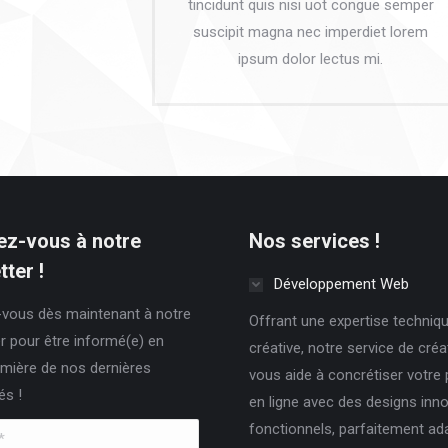
tincidunt quis nisi uot congue semper
suscipit magna nec imperdiet lorem
ipsum dolor lectus mi.
z-vous à notre
Nos services !
ter !
Développement Web
vous dès maintenant à notre
Offrant une expertise techniqu
r pour être informé(e) en
créative, notre service de cré
mière de nos dernières
vous aide à concrétiser votre
és !
en ligne avec des designs inn
fonctionnels, parfaitement ad