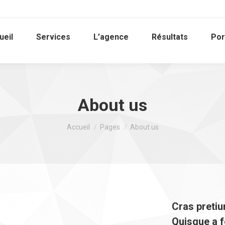
ueil
Services
L’agence
Résultats
Por
About us
Vous êtes ici :
Accueil
Pages
About us
Cras pretiu
Quisque a f