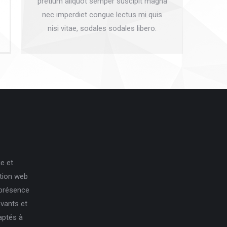
pretium aliquot semper suscipit magna
nec imperdiet congue lectus mi quis
nisi vitae, sodales sodales libero.
e et
ation web
 présence
ovants et
aptés à