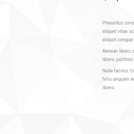
Phasellus cons
aliquet vitae sc
aliquot congue l
Aenean libero a 
libero, porttito
Nulla facilisi. 
felis aliquam l
libero.