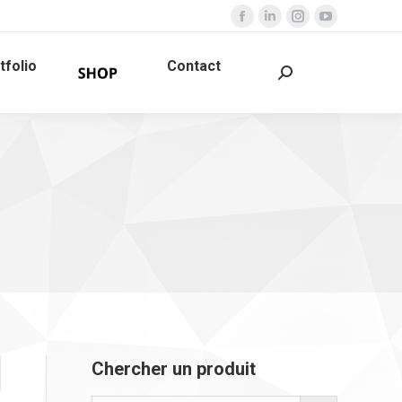
Facebook
LinkedIn
Instagram
YouTube
page
page
page
page
tfolio
Contact
opens
opens
opens
opens
Search:
in
in
in
in
new
new
new
new
window
window
window
window
Chercher un produit