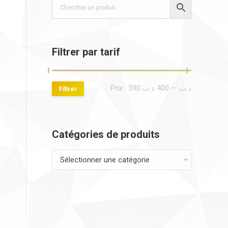
Filtrer par tarif
Prix
Prix
Prix :
400 د.ت
—
390 د.ت
Filtrer
min
max
Catégories de produits
Sélectionner une catégorie