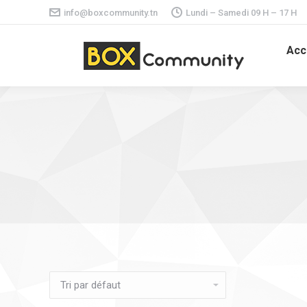
info@boxcommunity.tn
Lundi – Samedi 09 H – 17 H
Acc