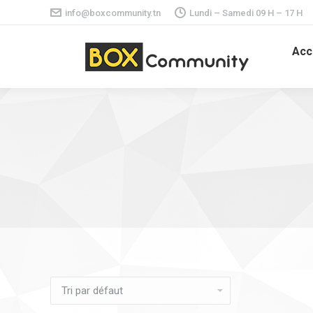
info@boxcommunity.tn
Lundi – Samedi 09 H – 17 H
Acc