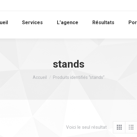
ueil
Services
L’agence
Résultats
Por
stands
Vous êtes ici :
Accueil
Produits identifiés “stands”
Voici le seul résultat