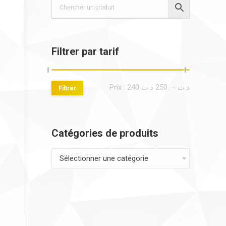
Filtrer par tarif
Prix
Prix
Prix :
250 د.ت
—
240 د.ت
Filtrer
min
max
Catégories de produits
Sélectionner une catégorie