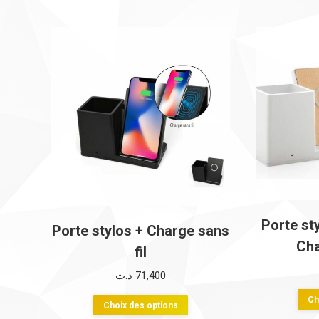
Porte st
Porte stylos + Charge sans
Cha
fil
د.ت
71,400
Ch
Ce
Choix des options