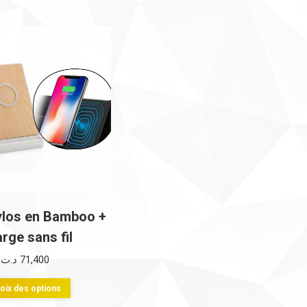
ylos en Bamboo +
rge sans fil
د.ت
71,400
Ce
oix des options
produit