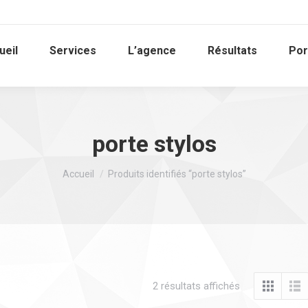
ueil
Services
L’agence
Résultats
Por
porte stylos
Vous êtes ici :
Accueil
Produits identifiés “porte stylos”
2 résultats affichés