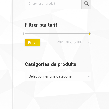
Filtrer par tarif
Prix
Prix
Prix :
80 د.ت
—
70 د.ت
Filtrer
min
max
Catégories de produits
Sélectionner une catégorie