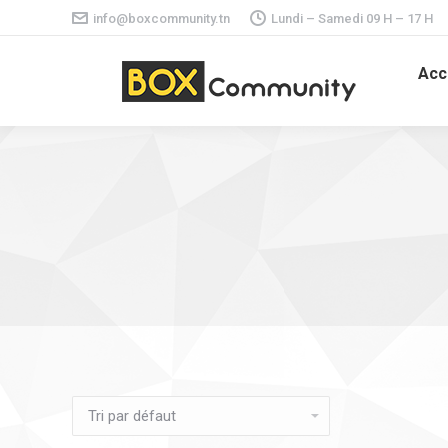
info@boxcommunity.tn
Lundi – Samedi 09 H – 17 H
Acc