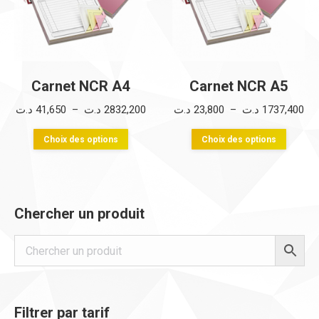
Carnet NCR A4
Carnet NCR A5
Plage
Pla
د.ت
41,650
–
د.ت
2832,200
د.ت
23,800
–
د.ت
1737,400
de
de
Ce
Ce
Choix des options
Choix des options
prix :
prix
produit
produi
23,8
41,650 د.ت
a
a
à
à
plusieurs
plusie
2832,200 د.ت
Chercher un produit
variations.
variati
Les
Les
options
option
peuvent
peuve
être
être
Filtrer par tarif
choisies
choisi