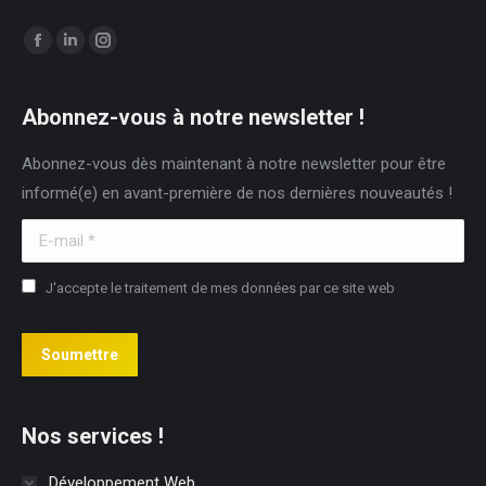
Trouvez nous sur :
Facebook
LinkedIn
Instagram
page
page
page
opens
opens
opens
Abonnez-vous à notre newsletter !
in
in
in
Abonnez-vous dès maintenant à notre newsletter pour être
new
new
new
informé(e) en avant-première de nos dernières nouveautés !
window
window
window
E-mail *
J'accepte le traitement de mes données par ce site web
Soumettre
Nos services !
Développement Web